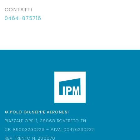
CONTATTI
0464-875716
© POLO GIUSEPPE VERONESI
PIAZZALE ORSI 1, 38068 ROVERETO TN
CF: 85003290229 – P.IVA: 00476230222
REA TRENTO N. 200670